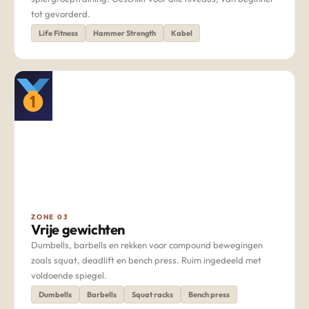
tot gevorderd.
Life Fitness
Hammer Strength
Kabel
ZONE 03
Vrije gewichten
Dumbells, barbells en rekken voor compound bewegingen
zoals squat, deadlift en bench press. Ruim ingedeeld met
voldoende spiegel.
Dumbells
Barbells
Squat racks
Bench press