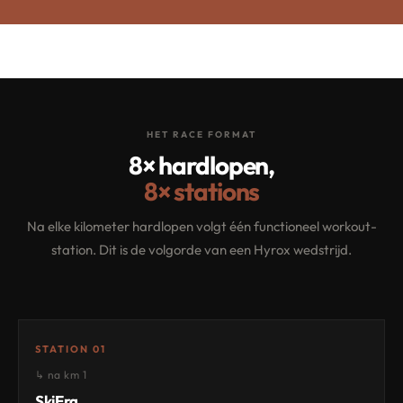
HET RACE FORMAT
8× hardlopen,
8× stations
Na elke kilometer hardlopen volgt één functioneel workout-
station. Dit is de volgorde van een Hyrox wedstrijd.
STATION 01
↳ na km 1
SkiErg