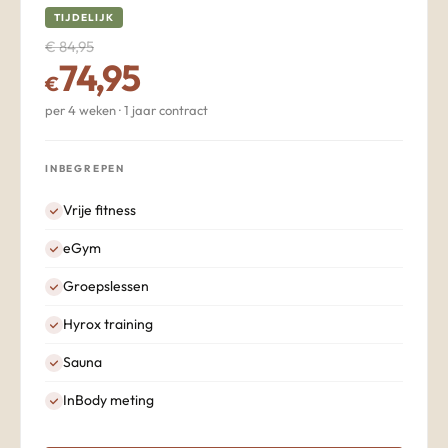
TIJDELIJK
€ 84,95
74,95
€
per 4 weken · 1 jaar contract
INBEGREPEN
Vrije fitness
eGym
Groepslessen
Hyrox training
Sauna
InBody meting