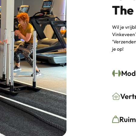
The 
Wil je vrij
Vinkeveen?
‘Verzenden
je op!
Mode
Vert
Ruim