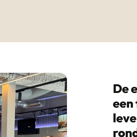
De e
een 
leve
rond