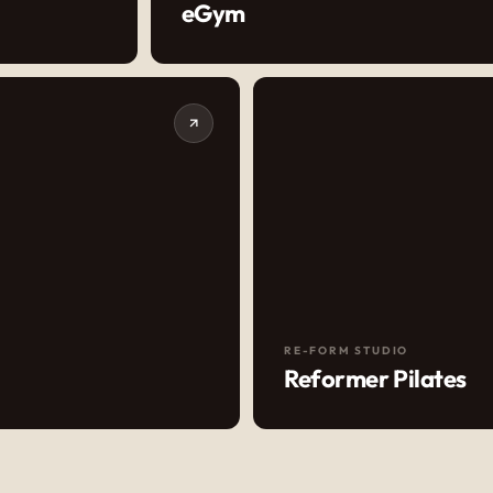
eGym
RE-FORM STUDIO
Reformer Pilates